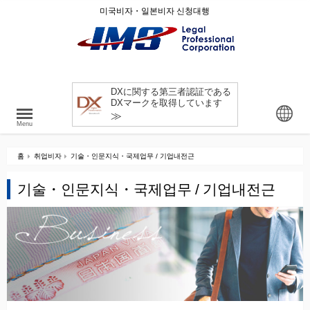
미국비자・일본비자 신청대행
DXに関する第三者認証である
DXマークを取得しています
≫
Menu
홈
취업비자
기술・인문지식・국제업무 / 기업내전근
기술・인문지식・국제업무 / 기업내전근