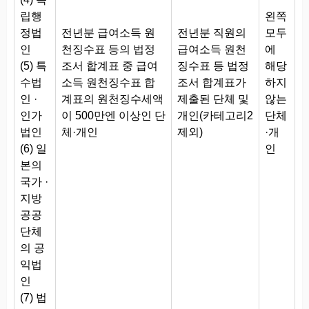
립행
왼쪽
정법
전년분 급여소득 원
전년분 직원의
모두
인
천징수표 등의 법정
급여소득 원천
에
(5) 특
조서 합계표 중 급여
징수표 등 법정
해당
수법
소득 원천징수표 합
조서 합계표가
하지
인 ·
계표의 원천징수세액
제출된 단체 및
않는
인가
이 500만엔 이상인 단
개인(카테고리2
단체
법인
체·개인
제외)
·개
(6) 일
인
본의
국가 ·
지방
공공
단체
의 공
익법
인
(7) 법