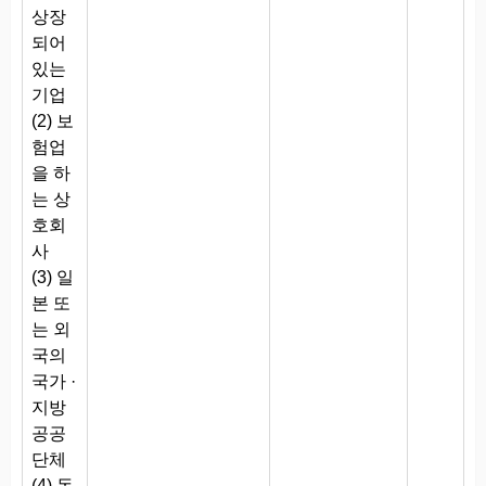
상장
되어
있는
기업
(2) 보
험업
을 하
는 상
호회
사
(3) 일
본 또
는 외
국의
국가 ·
지방
공공
단체
(4) 독